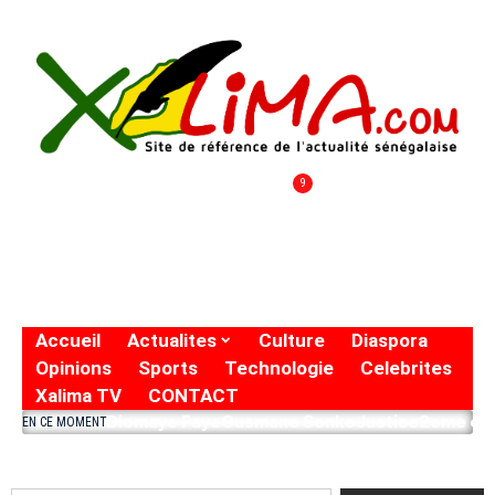
9
Accueil
Actualites
Culture
Diaspora
Opinions
Sports
Technologie
Celebrites
Xalima TV
CONTACT
Diomaye Faye
Ousmane Sonko
Justice
2eme eto
EN CE MOMENT