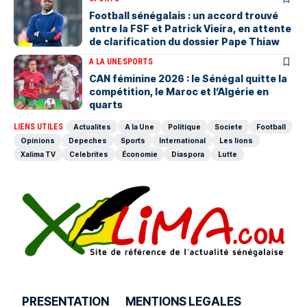
Football sénégalais : un accord trouvé
entre la FSF et Patrick Vieira, en attente
de clarification du dossier Pape Thiaw
A LA UNE
SPORTS
‎CAN féminine 2026 : le Sénégal quitte la
compétition, le Maroc et l’Algérie en
quarts
LIENS UTILES
Actualites
A la Une
Politique
Societe
Football
Opinions
Depeches
Sports
International
Les lions
Xalima TV
Celebrites
Économie
Diaspora
Lutte
PRESENTATION
MENTIONS LEGALES