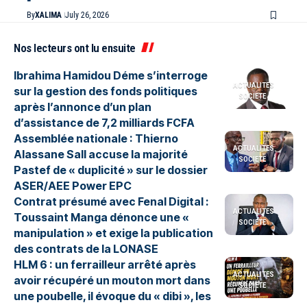
By
XALIMA
July 26, 2026
Nos lecteurs ont lu ensuite
Ibrahima Hamidou Déme s’interroge
ACTUALITES
sur la gestion des fonds politiques
SOCIETE
après l’annonce d’un plan
d’assistance de 7,2 milliards FCFA
Assemblée nationale : Thierno
ACTUALITES
Alassane Sall accuse la majorité
SOCIETE
Pastef de « duplicité » sur le dossier
ASER/AEE Power EPC
Contrat présumé avec Fenal Digital :
ACTUALITES
Toussaint Manga dénonce une «
SOCIETE
manipulation » et exige la publication
des contrats de la LONASE
HLM 6 : un ferrailleur arrêté après
ACTUALITES
avoir récupéré un mouton mort dans
SOCIETE
une poubelle, il évoque du « dibi », les