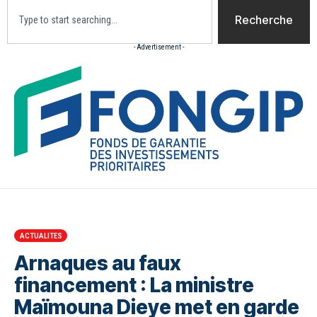
Recherche
- Advertisement -
Accueil
Actualites
Culture
Diaspora
Opini
ACTUALITES
Arnaques au faux
financement : La ministre
Maïmouna Dieye met en garde