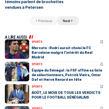
témoins parlent de brochettes
vendues à Petersen
Previous
Next
A LIRE AUSSI
SPORTS
Mercato : Rodri aurait choisi le FC
Barcelone malgré l’intérêt du Real
Madrid
SPORTS
Équipe du Sénégal : la FSF affine sa liste
de sélectionneurs, Patrick Vieira, Omar
Daf et Hervé Renard en tête
SPORTS
AOÛT, LE MOIS DE TOUS LES VERDICTS
POUR LE FOOTBALL SÉNÉGALAIS
SPORTS