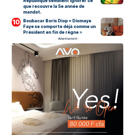
République semblent ignorer ce
que recouvre la 5e année de
mandat.
Boubacar Boris Diop « Diomaye
Faye se comporte déjà comme un
Président en fin de règne »
- Advertisement -