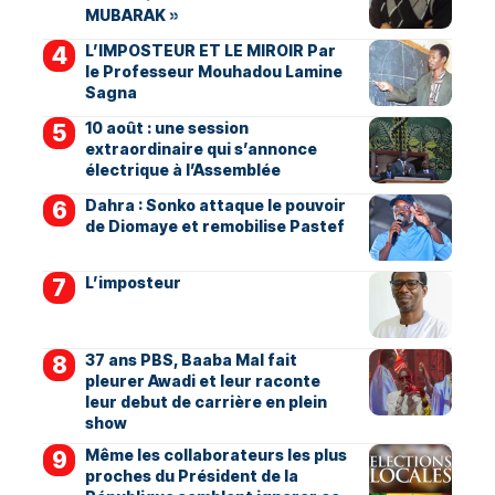
MUBARAK »
L’IMPOSTEUR ET LE MIROIR Par
le Professeur Mouhadou Lamine
Sagna
10 août : une session
extraordinaire qui s’annonce
électrique à l’Assemblée
Dahra : Sonko attaque le pouvoir
de Diomaye et remobilise Pastef
L’imposteur
37 ans PBS, Baaba Mal fait
pleurer Awadi et leur raconte
leur debut de carrière en plein
show
Même les collaborateurs les plus
proches du Président de la