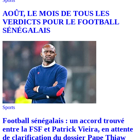
Sports
AOÛT, LE MOIS DE TOUS LES
VERDICTS POUR LE FOOTBALL
SÉNÉGALAIS
Sports
Football sénégalais : un accord trouvé
entre la FSF et Patrick Vieira, en attente
de clarification du dossier Pape Thiaw