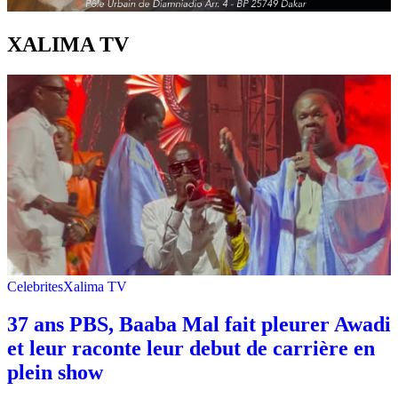
XALIMA TV
Celebrites
Xalima TV
37 ans PBS, Baaba Mal fait pleurer Awadi
et leur raconte leur debut de carrière en
plein show