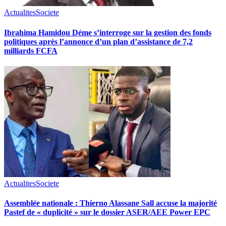
Actualites
Societe
Ibrahima Hamidou Déme s’interroge sur la gestion des fonds
politiques après l’annonce d’un plan d’assistance de 7,2
milliards FCFA
Actualites
Societe
Assemblée nationale : Thierno Alassane Sall accuse la majorité
Pastef de « duplicité » sur le dossier ASER/AEE Power EPC