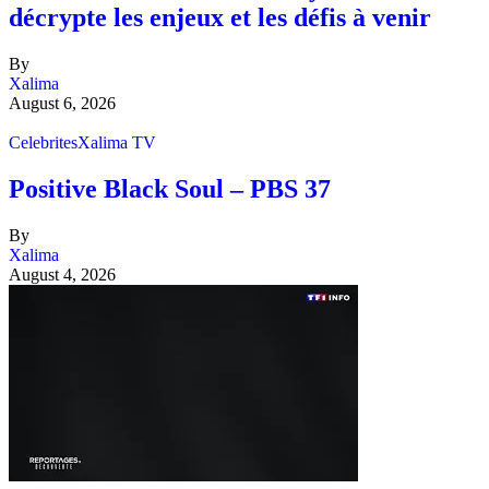
décrypte les enjeux et les défis à venir
By
Xalima
August 6, 2026
Celebrites
Xalima TV
Positive Black Soul – PBS 37
By
Xalima
August 4, 2026