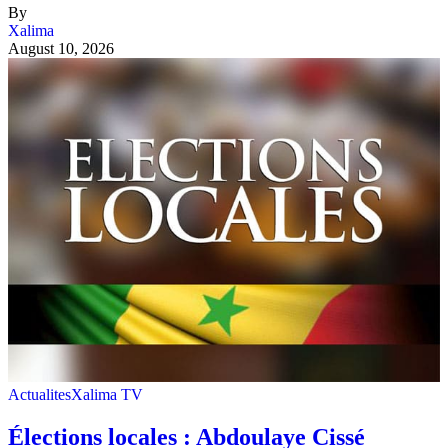
By
Xalima
August 10, 2026
Actualites
Xalima TV
Élections locales : Abdoulaye Cissé