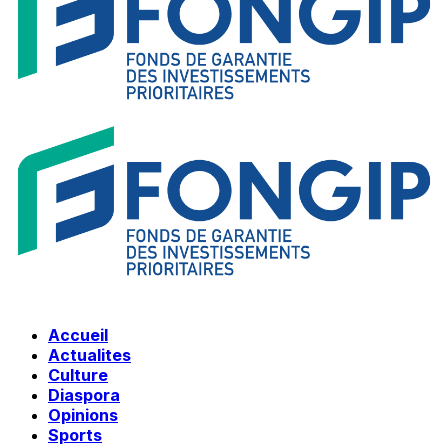
Accueil
Actualites
Culture
Diaspora
Opinions
Sports