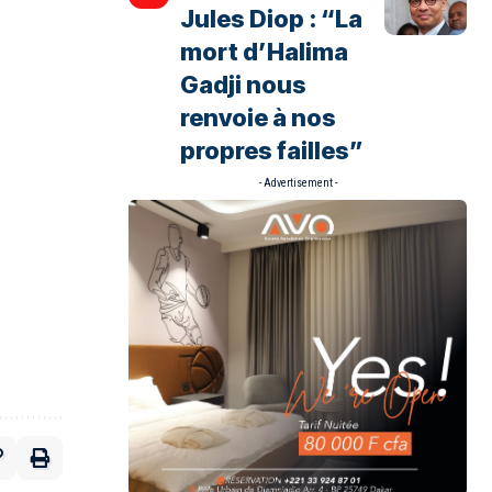
Jules Diop : “La
mort d’Halima
Gadji nous
renvoie à nos
propres failles”
- Advertisement -