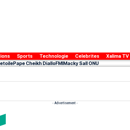
ions
Sports
Technologie
Celebrites
Xalima TV
etoile
Pape Cheikh Diallo
FMI
Macky Sall ONU
- Advertisement -