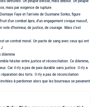
ises détruites. Un peuple blessé, mais debout. Un peuple
oir, mais par exigence de rupture.
 Diomaye Faye et l’arrivée de Ousmane Sonko, figure
 fruit d’un combat âpre, d’un engagement civique massif,
un vote d’honneur, de justice, de courage. Mais c’est
C’est un contrat moral. Un pacte de sang avec ceux qui ont
 J
ux dilemme
emble hésiter entre justice et réconciliation. Ce dilemme,
ux. Car il n’y a pas de paix durable sans justice. Il n’y a
éparation des torts. Il n’y a pas de réconciliation
 invitées à pardonner alors que les bourreaux se pavanent