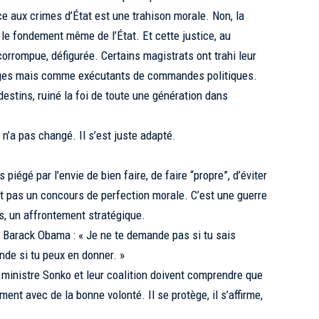
ce aux crimes d’État est une trahison morale. Non, la
t le fondement même de l’État. Et cette justice, au
corrompue, défigurée. Certains magistrats ont trahi leur
ges mais comme exécutants de commandes politiques.
destins, ruiné la foi de toute une génération dans
e n’a pas changé. Il s’est juste adapté.
iégé par l’envie de bien faire, de faire “propre”, d’éviter
st pas un concours de perfection morale. C’est une guerre
ns, un affrontement stratégique.
à Barack Obama : « Je ne te demande pas si tu sais
de si tu peux en donner. »
 ministre Sonko et leur coalition doivent comprendre que
ent avec de la bonne volonté. Il se protège, il s’affirme,