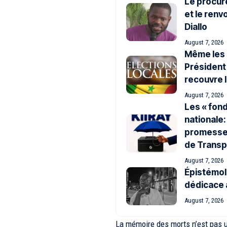
Le procure
et le renv
Diallo
August 7, 2026
Même les 
Président
recouvre 
August 7, 2026
Les « fond
nationale
promesse 
de Transp
August 7, 2026
Épistémolo
dédicace 
August 7, 2026
La mémoire des morts n’est pas u