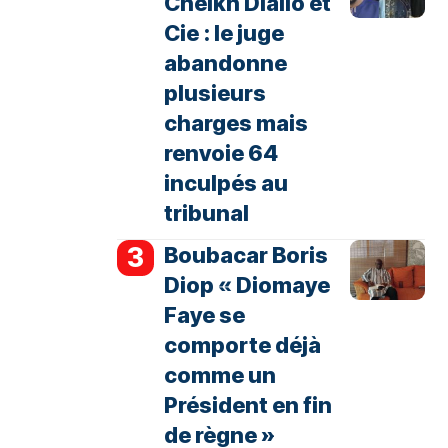
Cheikh Diallo et
Cie : le juge
abandonne
plusieurs
charges mais
renvoie 64
inculpés au
tribunal
Boubacar Boris
Diop « Diomaye
Faye se
comporte déjà
comme un
Président en fin
de règne »