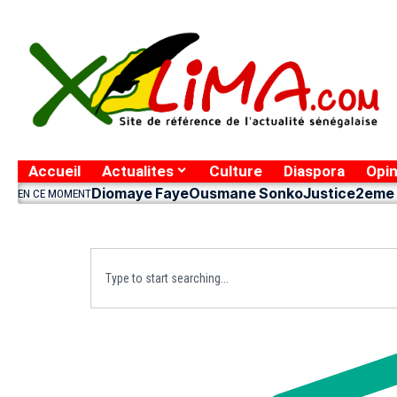
Accueil
Actualites
Culture
Diaspora
Opin
Diomaye Faye
Ousmane Sonko
Justice
2eme 
EN CE MOMENT