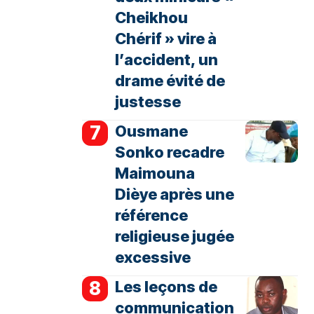
Cheikhou
Chérif » vire à
l’accident, un
drame évité de
justesse
Ousmane
Sonko recadre
Maimouna
Dièye après une
référence
religieuse jugée
excessive
Les leçons de
communication