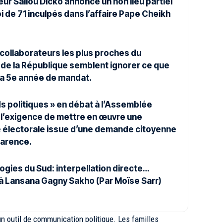
ur Saliou Dicko annonce un non lieu partiel
oi de 71 inculpés dans l’affaire Pape Cheikh
collaborateurs les plus proches du
 de la République semblent ignorer ce que
la 5e année de mandat.
s politiques » en débat à l’Assemblée
: l’exigence de mettre en œuvre une
électorale issue d’une demande citoyenne
arence.
gies du Sud: interpellation directe…
à Lansana Gagny Sakho (Par Moïse Sarr)
n outil de communication politique. Les familles