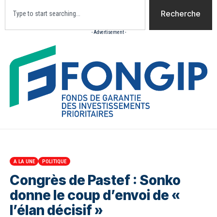
Recherche
- Advertisement -
Accueil
Actualites
Culture
Diaspora
Opini
A LA UNE
POLITIQUE
Congrès de Pastef : Sonko
donne le coup d’envoi de «
l’élan décisif »