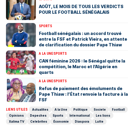
AOÛT, LE MOIS DE TOUS LES VERDICTS
POUR LE FOOTBALL SÉNÉGALAIS
SPORTS
Football sénégalais : un accord trouvé
entre la FSF et Patrick Vieira, en attente
de clarification du dossier Pape Thiaw
A LA UNE
SPORTS
‎CAN féminine 2026 : le Sénégal quitte la
compétition, le Maroc et l’Algérie en
quarts
A LA UNE
SPORTS
Refus de paiement des émoluments de
Pape Thiaw : l’État renvoie la facture à la
FSF
LIENS UTILES
Actualites
A la Une
Politique
Societe
Football
Opinions
Depeches
Sports
International
Les lions
Xalima TV
Celebrites
Économie
Diaspora
Lutte