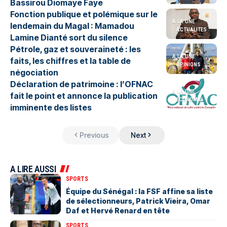
Bassirou Diomaye Faye
Fonction publique et polémique sur le
A LA UNE
lendemain du Magal : Mamadou
ACTUALITES
Lamine Dianté sort du silence
Pétrole, gaz et souveraineté : les
A LA UNE
faits, les chiffres et la table de
OPINIONS
négociation
Déclaration de patrimoine : l’OFNAC
A LA UNE
fait le point et annonce la publication
ÉCONOMIE
imminente des listes
Previous
Next
A LIRE AUSSI
SPORTS
Équipe du Sénégal : la FSF affine sa liste
de sélectionneurs, Patrick Vieira, Omar
Daf et Hervé Renard en tête
SPORTS