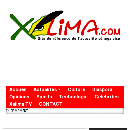
Accueil
Actualites
Culture
Diaspora
Opinions
Sports
Technologie
Celebrites
Xalima TV
CONTACT
Diomaye Faye
Ousmane Sonko
Justice
2eme eto
EN CE MOMENT