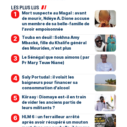
LES PLUS LUS
Mort suspecte au Magal : avant
de mourir, Ndèye A. Dione accuse
un membre de sa belle-famille de
l’avoir empoisonnée
Touba en deuil : Sokhna Amy
Mbacké, fille du Khalife général
des Mourides, n’est plus
Le Sénégal que nous aimons ( par
Pr Mary Teuw Niane)
Saly Portudal : il volait les
baigneurs pour financer sa
consommation d’alcool
Kiiraay : Diomaye est-il en train
de vider les anciens partis de
leurs militants ?
HLM 6 : un ferrailleur arrêté
après avoir récupéré un mouton