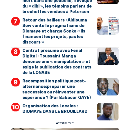
mort dans une poubelle, il évoque
du « dibi », les témoins parlent de
brochettes vendues à Petersen
Retour des bailleurs : Aldiouma
Sow vante le pragmatisme de
Diomaye et charge Sonko « ils
financent les projets, pas les
discours »
Contrat présumé avec Fenal
Digital : Toussaint Manga
dénonce une « manipulation » et
exige la publication des contrats
de la LONASE
Recomposition politique post-
alternance:préparer une
succession ou réinventer une
espérance ? (Par Babacar GAYE)
Organisation des Locales :
DIOMAYE DANS LE BROUILLARD
- Advertisement -