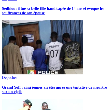
Sedhiou: il tue sa belle-fille handicapée de 14 ans et évoque les
souffrances de son épouse
Depeches
Grand Yoff : cinq jeunes arrêtés après une tentative de meurtre
sur un vigile