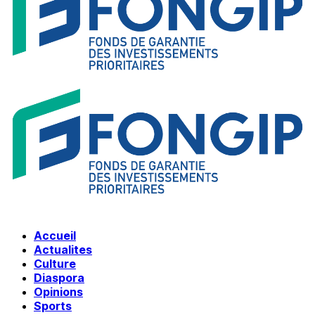
Accueil
Actualites
Culture
Diaspora
Opinions
Sports