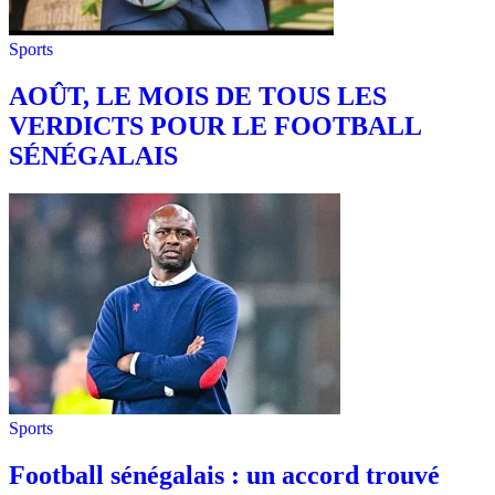
Sports
AOÛT, LE MOIS DE TOUS LES
VERDICTS POUR LE FOOTBALL
SÉNÉGALAIS
Sports
Football sénégalais : un accord trouvé