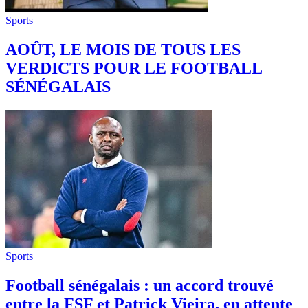
Sports
AOÛT, LE MOIS DE TOUS LES
VERDICTS POUR LE FOOTBALL
SÉNÉGALAIS
Sports
Football sénégalais : un accord trouvé
entre la FSF et Patrick Vieira, en attente