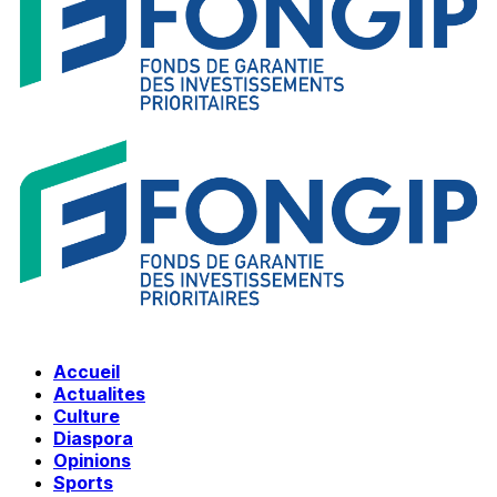
Accueil
Actualites
Culture
Diaspora
Opinions
Sports