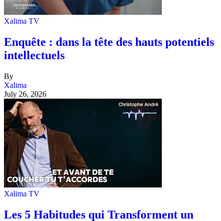
Xalima TV
Enquête : dans la tête des hauts potentiels
intellectuels
By
Xalima
July 26, 2026
Xalima TV
Les 5 Habitudes qui Transforment un