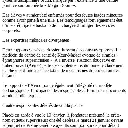
système disciplinaire brutal, marqué par l’existence d’une cellule
punitive surnommée la « Magic Room ».
Des élèves y auraient été enfermés pour des fautes jugées mineures,
comme avoir parlé à une fille. Les témoignages font également état
d’une « équipe de bastonnade », chargée d’infliger des sévices
corporels.
Des expertises médicales divergentes
Deux rapports versés au dossier dressent des constats opposés. Le
médecin du centre de santé de Keur-Massar évoque de simples «
égratignures superficielles ». À l’inverse, l’Action éducative en
milieu ouvert (Aemo) parle de « violence institutionnelle clairement
établie » et d’une absence totale de mécanismes de protection des
enfants.
Le rapport de l’Aemo pointe également l’illégalité du modèle
pédagogique et l’incapacité des responsables à fournir les documents
administratifs requis.
Quatre responsables déférés devant la justice
Placés en garde à vue le 19 janvier, le fondateur présumé, le prête-
nom et deux superviseurs ont été déférés le mardi 21 janvier devant
le parquet de Pikine-Guédiawaye. Ils sont poursuivis pour défaut