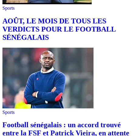
Sports
AOÛT, LE MOIS DE TOUS LES
VERDICTS POUR LE FOOTBALL
SÉNÉGALAIS
Sports
Football sénégalais : un accord trouvé
entre la FSF et Patrick Vieira, en attente