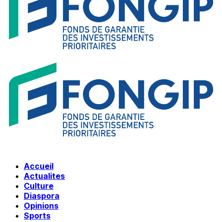
Accueil
Actualites
Culture
Diaspora
Opinions
Sports