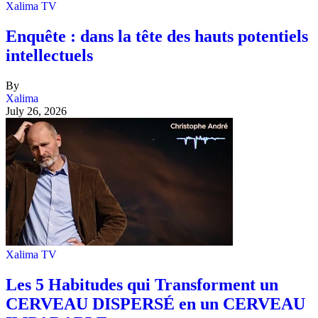
Xalima TV
Enquête : dans la tête des hauts potentiels
intellectuels
By
Xalima
July 26, 2026
Xalima TV
Les 5 Habitudes qui Transforment un
CERVEAU DISPERSÉ en un CERVEAU