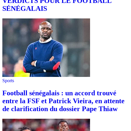
VERDICTS POUR LE FOOTBALL
SÉNÉGALAIS
Sports
Football sénégalais : un accord trouvé
entre la FSF et Patrick Vieira, en attente
de clarification du dossier Pape Thiaw