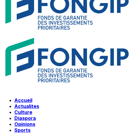
Accueil
Actualites
Culture
Diaspora
Opinions
Sports