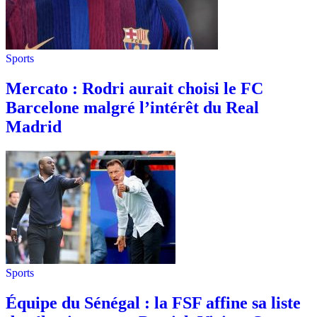
Sports
Mercato : Rodri aurait choisi le FC
Barcelone malgré l’intérêt du Real
Madrid
Sports
Équipe du Sénégal : la FSF affine sa liste