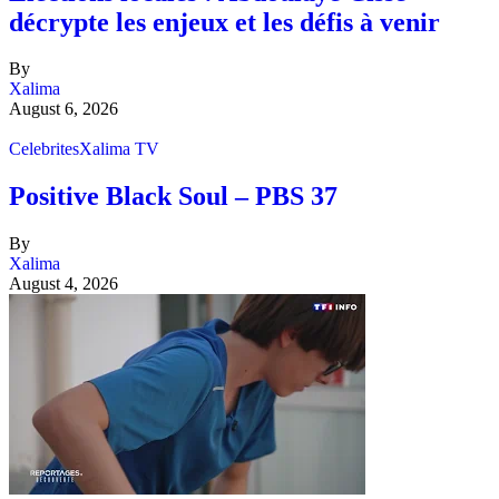
décrypte les enjeux et les défis à venir
By
Xalima
August 6, 2026
Celebrites
Xalima TV
Positive Black Soul – PBS 37
By
Xalima
August 4, 2026