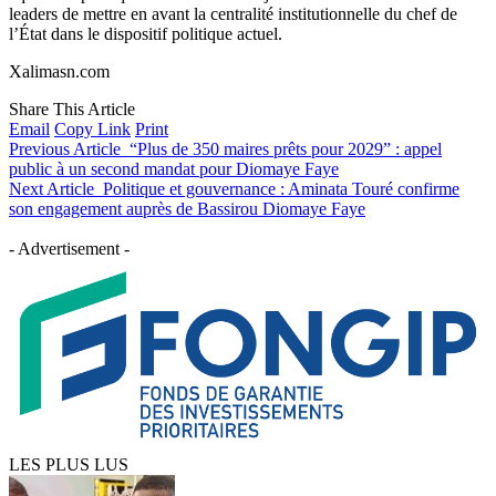
leaders de mettre en avant la centralité institutionnelle du chef de
l’État dans le dispositif politique actuel.
Xalimasn.com
Share This Article
Email
Copy Link
Print
Previous Article
“Plus de 350 maires prêts pour 2029” : appel
public à un second mandat pour Diomaye Faye
Next Article
Politique et gouvernance : Aminata Touré confirme
son engagement auprès de Bassirou Diomaye Faye
- Advertisement -
LES PLUS LUS