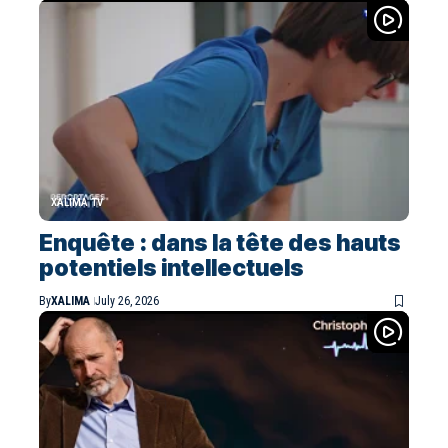
XALIMA TV
Enquête : dans la tête des hauts
potentiels intellectuels
By
XALIMA
July 26, 2026