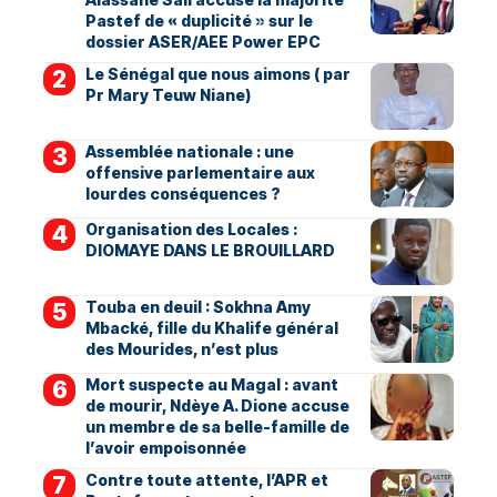
Pastef de « duplicité » sur le
dossier ASER/AEE Power EPC
Le Sénégal que nous aimons ( par
Pr Mary Teuw Niane)
Assemblée nationale : une
offensive parlementaire aux
lourdes conséquences ?
Organisation des Locales :
DIOMAYE DANS LE BROUILLARD
Touba en deuil : Sokhna Amy
Mbacké, fille du Khalife général
des Mourides, n’est plus
Mort suspecte au Magal : avant
de mourir, Ndèye A. Dione accuse
un membre de sa belle-famille de
l’avoir empoisonnée
Contre toute attente, l’APR et