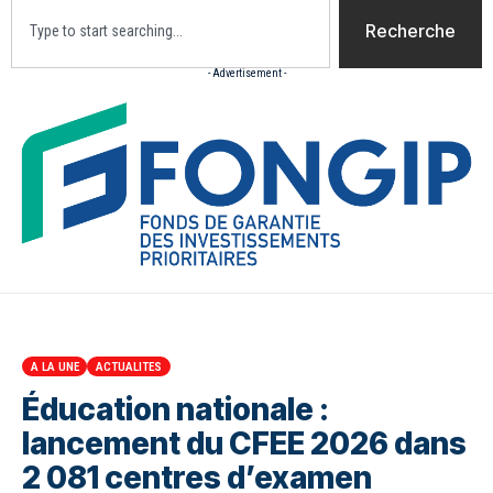
Recherche
- Advertisement -
Accueil
Actualites
Culture
Diaspora
Opini
A LA UNE
ACTUALITES
Éducation nationale :
lancement du CFEE 2026 dans
2 081 centres d’examen