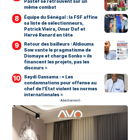
Pastef se retrouvent sur un
même combat
Équipe du Sénégal : la FSF affine
sa liste de sélectionneurs,
Patrick Vieira, Omar Daf et
Hervé Renard en tête
Retour des bailleurs : Aldiouma
Sow vante le pragmatisme de
Diomaye et charge Sonko « ils
financent les projets, pas les
discours »
Seydi Gassama : « Les
condamnations pour offense au
chef de l’État violent les normes
internationales »
- Advertisement -