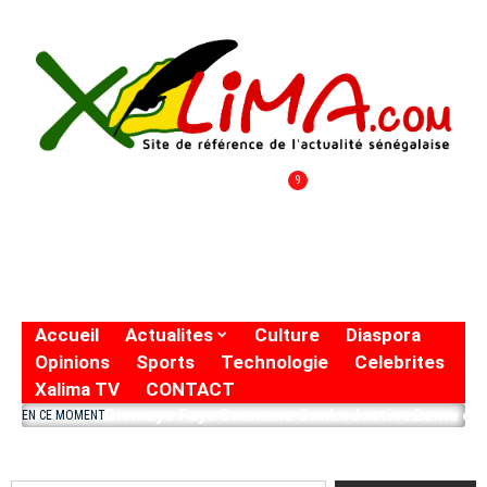
9
Accueil
Actualites
Culture
Diaspora
Opinions
Sports
Technologie
Celebrites
Xalima TV
CONTACT
Diomaye Faye
Ousmane Sonko
Justice
2eme eto
EN CE MOMENT