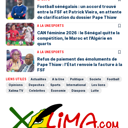
Football sénégalais : un accord trouvé
entre la FSF et Patrick Vieira, en attente
de clarification du dossier Pape Thiaw
A LA UNE
SPORTS
‎CAN féminine 2026 : le Sénégal quitte la
compétition, le Maroc et l’Algérie en
quarts
A LA UNE
SPORTS
Refus de paiement des émoluments de
Pape Thiaw : l’État renvoie la facture à la
FSF
LIENS UTILES
Actualites
A la Une
Politique
Societe
Football
Opinions
Depeches
Sports
International
Les lions
Xalima TV
Celebrites
Économie
Diaspora
Lutte