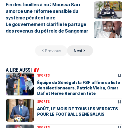
Fin des fouilles à nu : Moussa Sarr
A LA UNE
amorce une réforme sensible du
ACTUALITES
système pénitentiaire
Le gouvernement clarifie le partage
ACTUALITES
des revenus du pétrole de Sangomar
SOCIETE
Previous
Next
A LIRE AUSSI
SPORTS
Équipe du Sénégal : la FSF affine sa liste
de sélectionneurs, Patrick Vieira, Omar
Daf et Hervé Renard en tête
SPORTS
AOÛT, LE MOIS DE TOUS LES VERDICTS
POUR LE FOOTBALL SÉNÉGALAIS
SPORTS