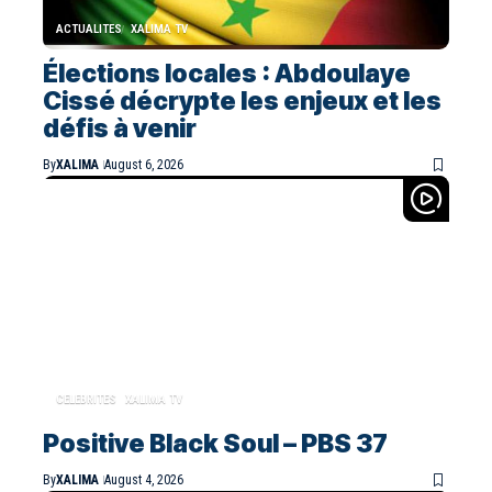
ACTUALITES
XALIMA TV
Élections locales : Abdoulaye
Cissé décrypte les enjeux et les
défis à venir
By
XALIMA
August 6, 2026
CELEBRITES
XALIMA TV
Positive Black Soul – PBS 37
By
XALIMA
August 4, 2026