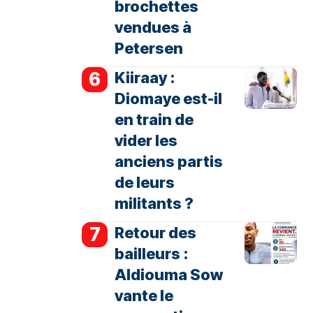
brochettes
vendues à
Petersen
Kiiraay :
Diomaye est-il
en train de
vider les
anciens partis
de leurs
militants ?
Retour des
bailleurs :
Aldiouma Sow
vante le