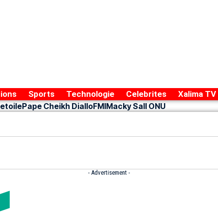
ions
Sports
Technologie
Celebrites
Xalima TV
etoile
Pape Cheikh Diallo
FMI
Macky Sall ONU
- Advertisement -