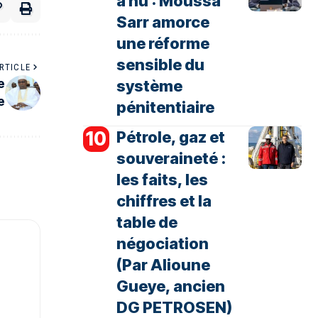
à nu : Moussa
Sarr amorce
une réforme
sensible du
RTICLE
système
e
e
pénitentiaire
Pétrole, gaz et
souveraineté :
les faits, les
chiffres et la
table de
négociation
(Par Alioune
Gueye, ancien
DG PETROSEN)