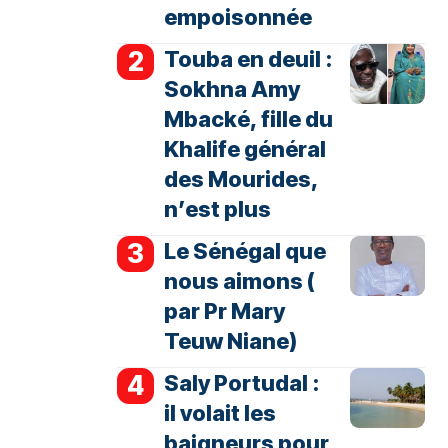
empoisonnée
Touba en deuil :
Sokhna Amy
Mbacké, fille du
Khalife général
des Mourides,
n’est plus
Le Sénégal que
nous aimons (
par Pr Mary
Teuw Niane)
Saly Portudal :
il volait les
baigneurs pour