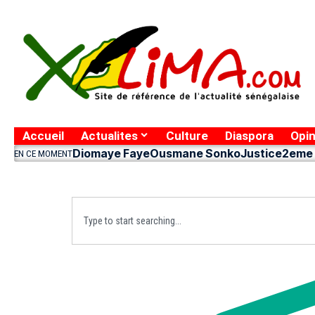
Accueil
Actualites
Culture
Diaspora
Opin
Diomaye Faye
Ousmane Sonko
Justice
2eme 
EN CE MOMENT