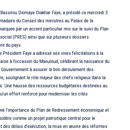
e Bassirou Diomaye Diakhar Faye, a présidé ce mercredi 3
adaire du Conseil des ministres au Palais de la
arquée par un accent particulier mis sur le suivi du Plan
ocial (PRES) ainsi que sur plusieurs dossiers
nt du pays.
e Président Faye a adressé ses vives félicitations à la
se à l’occasion du Maouloud, célébrant la naissance du
e Gouvernement à assurer le bon déroulement des
oire, soulignant le rôle majeur des chefs religieux dans la
ys. Une hausse des ressources budgétaires destinées au
qu’un effort renforcé pour moderniser les cités
firmé l’importance du Plan de Redressement économique et
nsidère comme un projet patriotique central pour le
ect des délais d’exécution, la mise en œuvre des réformes