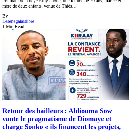
troublant de Ndèye Amy Dione, une femme de 29 ans, mariée et
mère de deux enfants, venue de Thiès…
By
Lesenegalaislibre
1 Min Read
Retour des bailleurs : Aldiouma Sow
vante le pragmatisme de Diomaye et
charge Sonko « ils financent les projets,