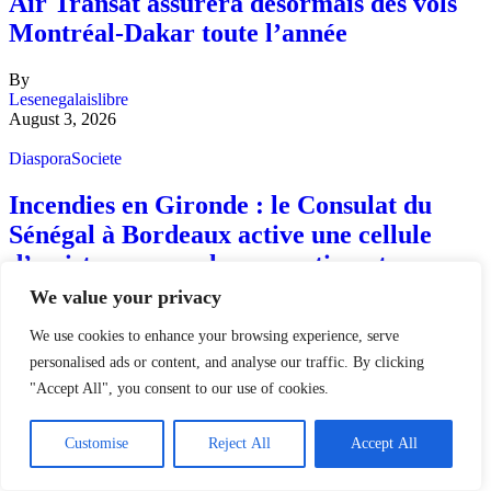
Air Transat assurera désormais des vols
Montréal-Dakar toute l’année
By
Lesenegalaislibre
August 3, 2026
Diaspora
Societe
Incendies en Gironde : le Consulat du
Sénégal à Bordeaux active une cellule
d’assistance pour les ressortissants
sénégalais
We value your privacy
We use cookies to enhance your browsing experience, serve
By
Lesenegalaislibre
personalised ads or content, and analyse our traffic. By clicking
July 27, 2026
"Accept All", you consent to our use of cookies.
Diaspora
Customise
Reject All
Accept All
Distribution des billets Sénégal–Irak : le