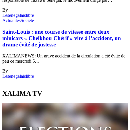
responsable de Taxawu Sénégal, le mouvement dirigé par…
By
Lesenegalaislibre
Actualites
Societe
Saint-Louis : une course de vitesse entre deux
minicars « Cheikhou Chérif » vire à l’accident, un
drame évité de justesse
XALIMANEWS: Un grave accident de la circulation a été évité de
peu ce mercredi 5…
By
Lesenegalaislibre
XALIMA TV