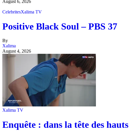
August 6, 2026
Celebrites
Xalima TV
Positive Black Soul – PBS 37
By
Xalima
August 4, 2026
Xalima TV
Enquête : dans la tête des hauts